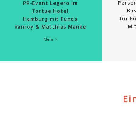
Person
PR-Event Legero
im
Bu
Tortue Hotel
für F
Hamburg
mit
Funda
Mi
Vanroy
&
Matthias Manke
Mehr >
Ei