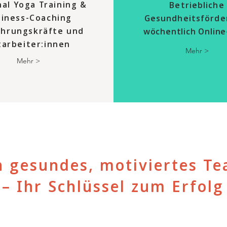
al Yoga Training &
Betriebliche
siness-Coaching
Gesundheitsförde
ührungskräfte und
wöchentlich Onlin
tarbeiter:innen
Mehr >
Mehr >
n gesundes, motiviertes T
– Ihr Schlüssel zum Erfolg