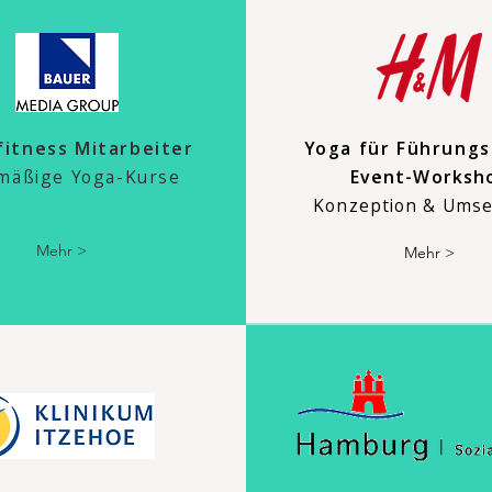
fitness Mitarbeiter
Yoga
für Führungs
mäßige Yoga-Kurse
Event-W
orksh
Konzeption & Ums
Mehr >
Mehr >