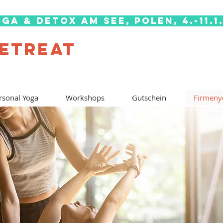
ga & Detox am See, Polen, 4.-11.1
RETREAT
rsonal Yoga
Workshops
Gutschein
Firmeny