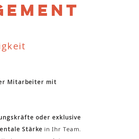
gement
a
igkeit
er Mitarbeiter mit
ngskräfte oder exklusive
ntale Stärke
in Ihr Team.