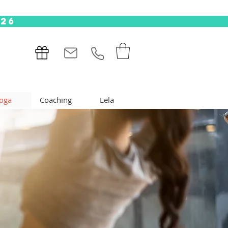
.26
oga
Coaching
Lela