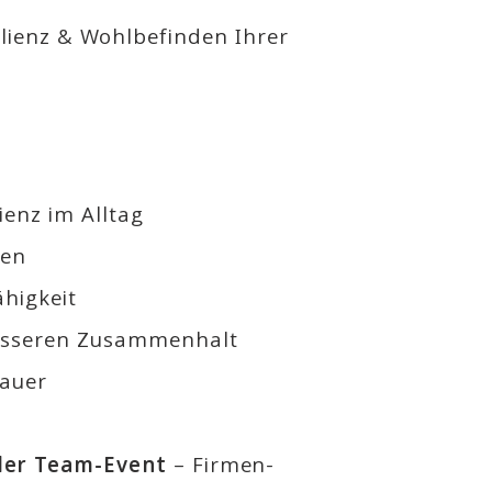
ilienz & Wohlbefinden
Ihrer
ienz im Alltag
men
ähigkeit
esseren Zusammenhalt
dauer
der Team-Event
– Firmen-