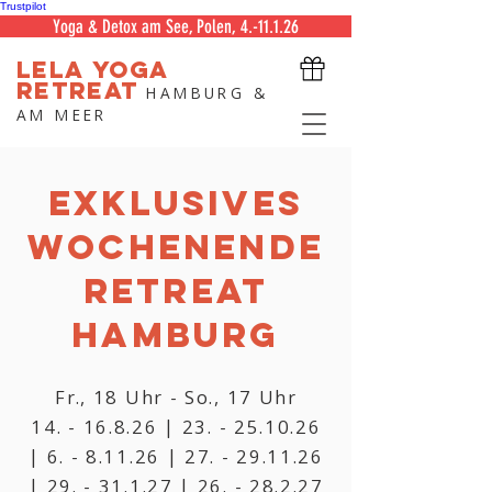
Trustpilot
Yoga & Detox am See, Polen, 4.-11.1.26
LELA
YOGA
RETREAT
HAMBURG &
AM MEER
EXKLUSIVES
WOCHENENDE
Retreat
Hamburg
Fr., 18 Uhr - So., 17 Uhr
14. - 16.8.26
|
23. - 25.10.26
| 6. - 8.11.26 |
27. - 29.11.26
|
29. - 31.1.27
|
26. - 28.2.27