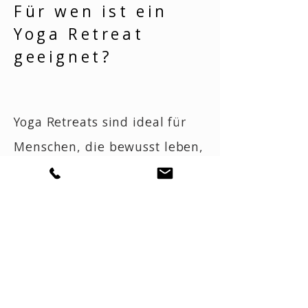
Für wen ist ein
Yoga Retreat
geeignet?
Yoga Retreats sind ideal für
Menschen, die bewusst leben,
Verantwortung übernehmen
und langfristig leistungsfähig
bleiben möchten –
unabhängig von Alter oder
Yoga-Erfahrung.