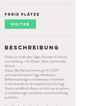
a
m
:
Freie Plätze
1
4
.
Weiter
F
e
b
.
2
Beschreibung
0
2
Erlebe ein kraftvolles Tages-Retreat im Herzen
7
von Hamburg – für Körper, Geist und mentale
Klarheit.
Dieses Day Retreat Hamburg, 14.2.2027
verbindet achtsames Yoga, Meditation,
Reflexionsübungen und bewusstes Innehalten.
In der besonderen Atmosphäre des Lela Yoga
Studios schaffst du Raum, um dich neu zu spüren,
zu entschleunigen und deine innere Ausrichtung
zu stärken.