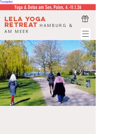
Trustpilot
Yoga & Detox am See, Polen, 4.-11.1.26
LELA
YOGA
RETREAT
HAMBURG &
AM MEER