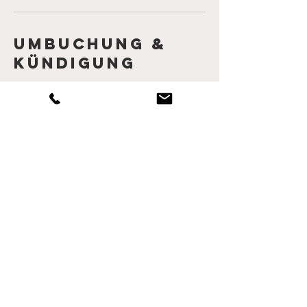
Umbuchung &
Kündigung
Anmeldung und Stornierungsbedingungen
Anmeldungen sind erst gültig nach Bezahlung der
Retreatgebühren.
Kostenlose Stornierung bis 15 Tage vor Anreise
möglich.
Bei einer Stornierung von 14 Tagen bis zum
Anreisetag berechnen Lela Yoga Hamburg und
Das Kubatzki 80% des vereinbarten Preises.
Wir empfehlen eine Reisekosten-
Rücktrittsversicherung.
Kontaktangabe
n