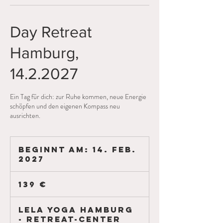
Day Retreat
Hamburg,
14.2.2027
Ein Tag für dich: zur Ruhe kommen, neue Energie
schöpfen und den eigenen Kompass neu
ausrichten.
Beginnt am: 14. Feb.
2027
B
e
139
g
Euro
139 €
i
n
n
LELA YOGA HAMBURG
t
- RETREAT-CENTER