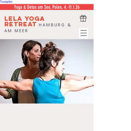
Trustpilot
Yoga & Detox am See, Polen, 4.-11.1.26
LELA
YOGA
RETREAT
HAMBURG &
AM MEER