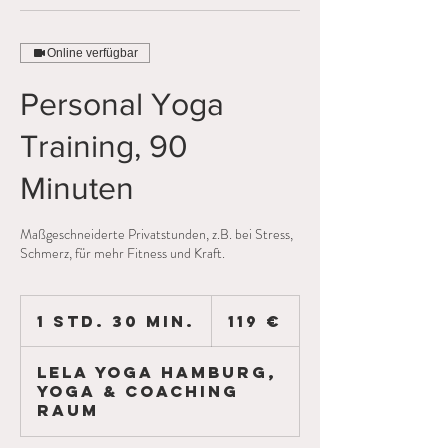
Online verfügbar
Personal Yoga
Training, 90
Minuten
Maßgeschneiderte Privatstunden, z.B. bei Stress,
Schmerz, für mehr Fitness und Kraft.
119
Euro
1 Std. 30 Min.
1
119 €
S
t
LELA YOGA HAMBURG,
d
YOGA & COACHING
3
RAUM
0
M