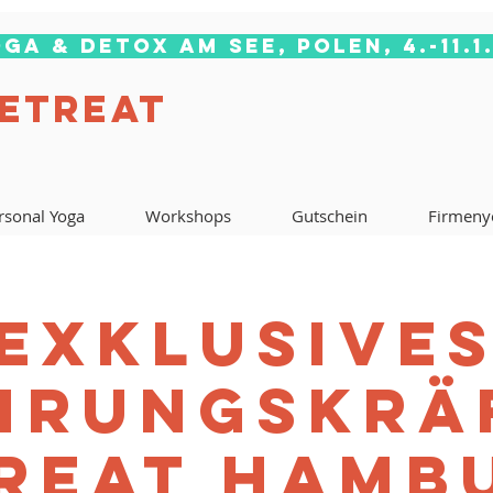
ga & Detox am See, Polen, 4.-11.1
RETREAT
rsonal Yoga
Workshops
Gutschein
Firmeny
EXKLUSIVE
HRUNGSKRÄ
REAT HAM