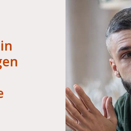
in
gen
e