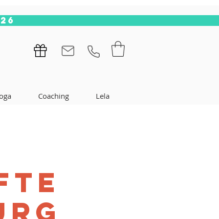
.26
oga
Coaching
Lela
S
FTE
BURG