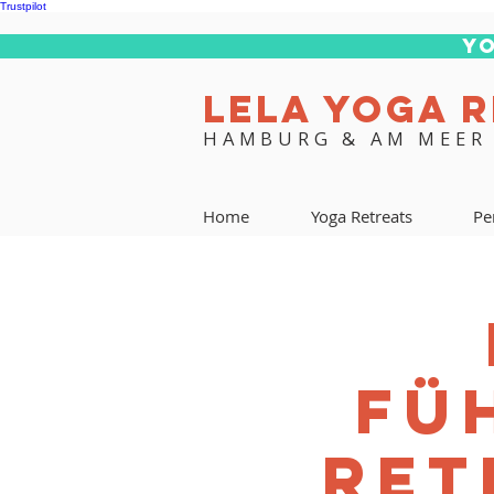
Trustpilot
Yo
LELA YOGA 
HAMBURG & AM MEER
Home
Yoga Retreats
Pe
FÜ
RET