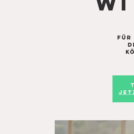
wi
Für
d
Kö
Jet