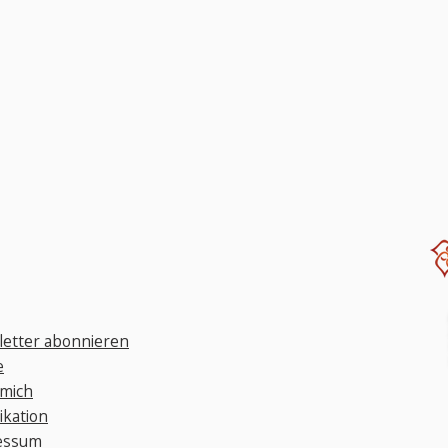
etter abonnieren
e
mich
ikation
essum