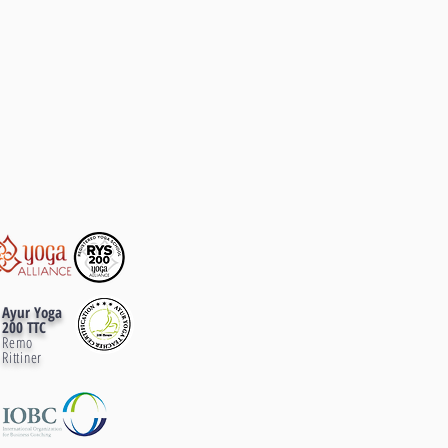
Ayur Yoga
200 TTC
Remo
Rittiner