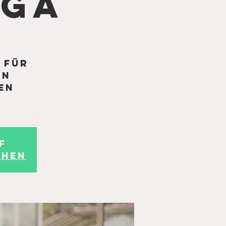
oga
 für
en
en
f
ehen