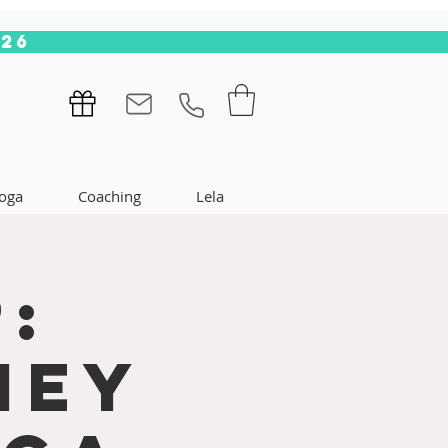
.26
oga
Coaching
Lela
:
ney