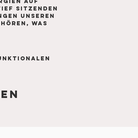
rgien auf 
tief sitzenden 
ngen unseren 
 hören, was 
unktionalen
len