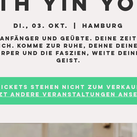
th Yin Y
Di., 03. Okt.
  |  
Hamburg
 Anfänger und Geübte. Deine Zeit
ich. Komme zur Ruhe, dehne dein
rper und die Faszien, weite dein
Geist.
Tickets stehen nicht zum Verkau
zt andere Veranstaltungen ans