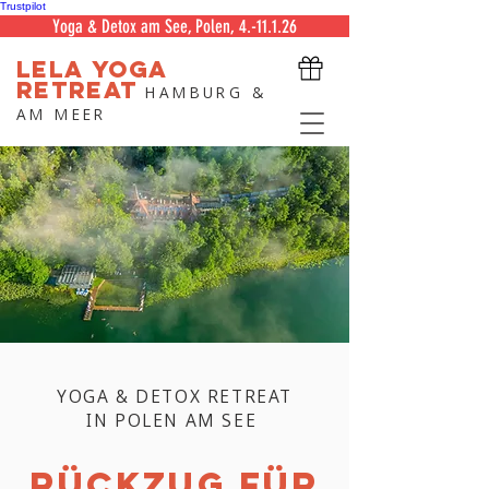
Trustpilot
Yoga & Detox am See, Polen, 4.-11.1.26
LELA
YOGA
RETREAT
HAMBURG &
AM MEER
YOGA & DETOX RETREAT
IN POLEN AM SEE
Rückzug für