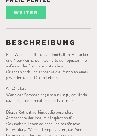
2
6
.
Weiter
S
e
p
t
.
Beschreibung
2
0
Eine Woche auf Ikaria zum Innehalten, Auftanken
2
und Neu-Ausrichten. Genieße den Spätsommer
7
auf einer der faszinierendsten Inseln
Griechenlands und entdecke die Prinzipien eines
gesunden und erfüllten Lebens.
Servicedetails:
Wenn der Sommer langsam ausklingt, lädt Ikaria
dazu ein, noch einmal tief durchzuatmen.
Dieses Retreat verbindet die besondere
Atmosphäre der Insel mit Inspiration für
Gesundheit, Lebensbalance und persönliche
Entwicklung. Warme Temperaturen, das Meer, die
Gelassenheit der Inselbewohner und die