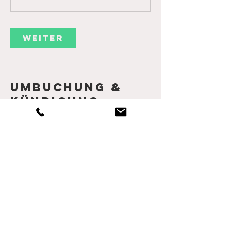
Weiter
Umbuchung &
Kündigung
Anmeldung und Stornierungsbedingungen
Anmeldungen sind erst gültig nach Bezahlung der
Retreatgebühren.
Kostenlose Stornierung bis 15 Tage vor Anreise
möglich.
Bei einer Stornierung von 14 Tagen bis zum
Anreisetag berechnen Lela Yoga Hamburg und
Das Kubatzki 80% des vereinbarten Preises.
Wir empfehlen eine Reisekosten-
Rücktrittsversicherung.