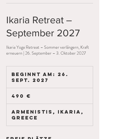
Ikaria Retreat –
September 2027
Ikaria Yoga Retreat – Sommer verlängern, Kraft
erneuern | 26. September – 3. Oktober 2027
Beginnt am: 26.
Sept. 2027
B
e
490
g
Euro
490 €
i
n
n
Armenistis, Ikaria,
t
Greece
a
m
:
Freie Plätze