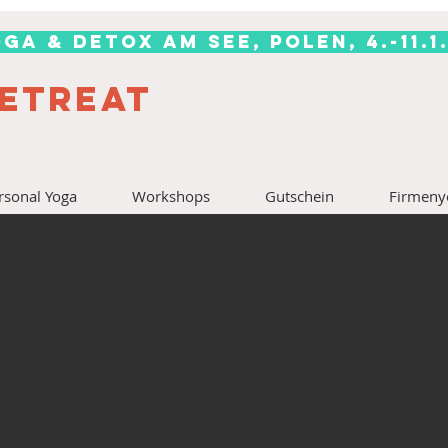
ga & Detox am See, Polen, 4.-11.1
RETREAT
rsonal Yoga
Workshops
Gutschein
Firmeny