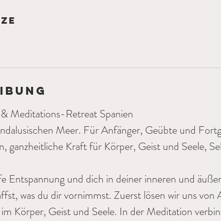
n
t
tze
a
m
:
1
3
.
ibung
S
e
& Meditations-Retreat Spanien
p
ndalusischen Meer. Für Anfänger, Geübte und Fortg
t
, ganzheitliche Kraft für Körper, Geist und Seele, Se
.
iefe Entspannung und dich in deiner inneren und äußer
affst, was du dir vornimmst. Zuerst lösen wir uns von
m Körper, Geist und Seele. In der Meditation verbin