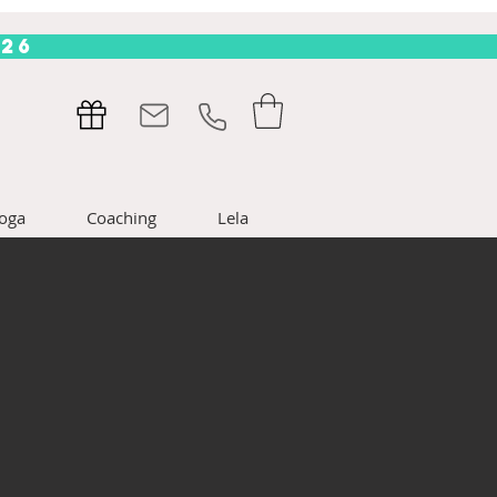
.26
oga
Coaching
Lela