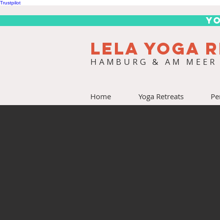
Trustpilot
Yo
LELA YOGA 
HAMBURG & AM MEER
Home
Yoga Retreats
Pe