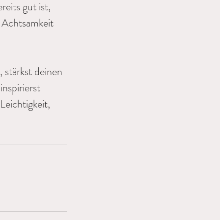
eits gut ist,
 Achtsamkeit
 stärkst deinen
nspirierst
eichtigkeit,