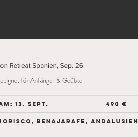
on Retreat Spanien, Sep. 26
geeignet für Anfänger & Geübte
490
Euro
m: 13. Sept.
B
490 €
e
g
Morisco, Benajarafe, Andalusien
i
n