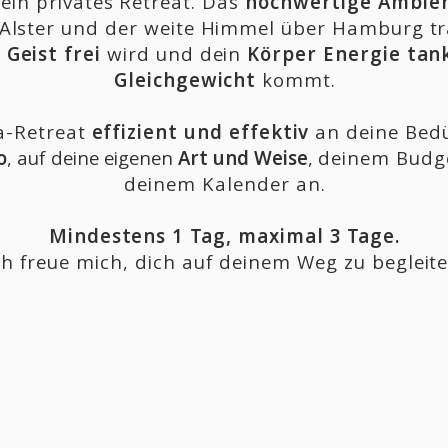
in privates Retreat. Das
hochwertige Ambie
Alster und der weite Himmel über Hamburg tr
n
Geist frei
wird und dein
Körper Energie tan
Gleichgewicht
kommt.
a-Retreat
effizient und effektiv
an deine Bedü
o
, auf deine eigenen
Art und Weise
,
deinem Budge
deinem Kalender an.
Mindestens 1 Tag, maximal 3 Tage.
ch freue mich,
dich auf deinem Weg zu begleite