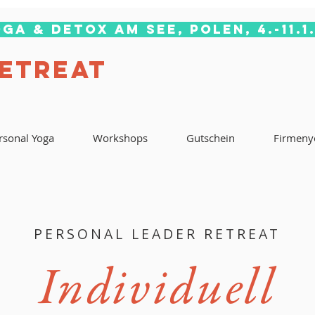
ga & Detox am See, Polen, 4.-11.1
RETREAT
rsonal Yoga
Workshops
Gutschein
Firmeny
PERSONAL LEADER RETREAT
Individuell