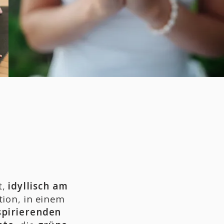
s
t,
idyllisch am
tion, in einem
pirierenden