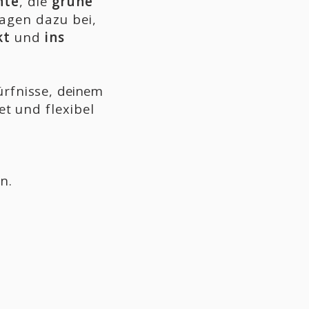
nte
, die
grüne
agen dazu bei,
kt
und
ins
rfnisse,
deinem
t und flexibel
n.