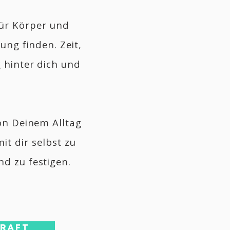
für Körper und
ilung finden.
Zeit,
 hinter dich und
von Deinem Alltag
it dir selbst zu
nd zu festigen.
RAFT